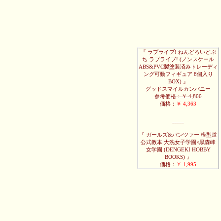
『 ラブライブ! ねんどろいどぷ
ち ラブライブ! (ノンスケール
ABS&PVC製塗装済みトレーディ
ング可動フィギュア 8個入り
BOX) 』
グッドスマイルカンパニー
参考価格：￥ 4,800
価格：
￥ 4,363
------
『 ガールズ&パンツァー 模型道
公式教本 大洗女子学園×黒森峰
女学園 (DENGEKI HOBBY
BOOKS) 』
価格：
￥ 1,995