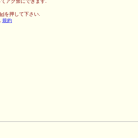
てアク禁にできます.
del
を押して下さい.
.
規約