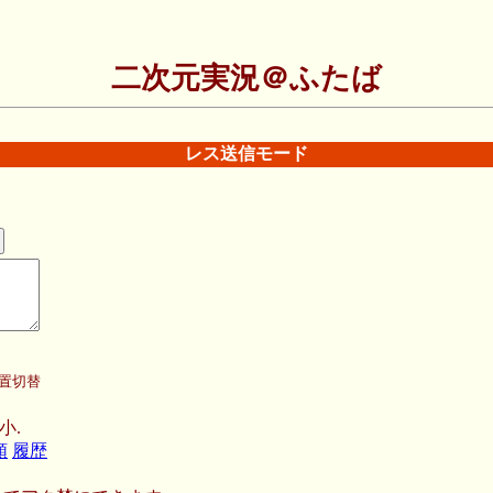
二次元実況＠ふたば
レス送信モード
置切替
小.
順
履歴