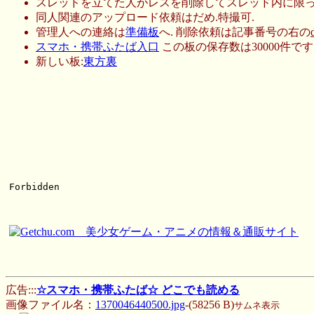
スレッドを立てた人がレスを削除してスレッド内に限っ
同人関連のアップロード依頼はだめ.特撮可.
管理人への連絡は
準備板
へ. 削除依頼は記事番号の右の
スマホ・携帯ふたば入口
この板の保存数は30000件です
新しい板:
東方裏
広告:::
☆スマホ・携帯ふたば☆ どこでも読める
画像ファイル名：
1370046440500.jpg
-(58256 B)
サムネ表示