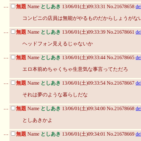
…
無題
Name
としあき
13/06/01(土)09:33:31 No.21678658
de
コンビニの店員は無能がやるものだからしょうがな
…
無題
Name
としあき
13/06/01(土)09:33:39 No.21678661
de
ヘッドフォン見えるじゃないか
…
無題
Name
としあき
13/06/01(土)09:33:44 No.21678665
de
エロ本前めちゃくちゃ生意気な事言ってただろ
…
無題
Name
としあき
13/06/01(土)09:33:54 No.21678667
de
それは夢のような暮らしだな
…
無題
Name
としあき
13/06/01(土)09:34:00 No.21678668
de
としあきかよ
…
無題
Name
としあき
13/06/01(土)09:34:01 No.21678669
de