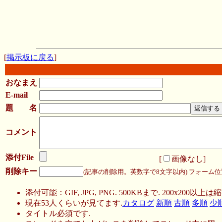
[
掲示板に戻る
]
おなまえ
E-mail
題 名
コメント
添付File
[
画像なし
]
削除キー
(記事の削除用。英数字で8文字以内)
フォーム位
添付可能：GIF, JPG, PNG. 500KBまで. 200x200以上は縮
現在53人くらいが見てます.
カタログ
新順
古順
多順
少
タイトル必須です.