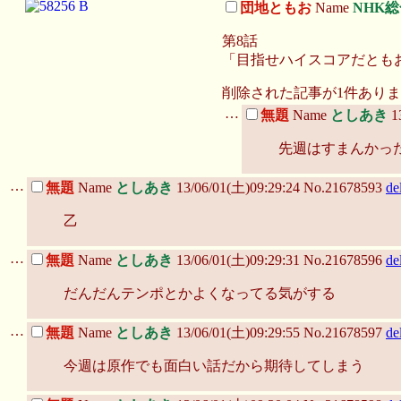
団地ともお
Name
NHK総
第8話
「目指せハイスコアだとも
削除された記事が
1
件ありま
…
無題
Name
としあき
1
先週はすまんかっ
…
無題
Name
としあき
13/06/01(土)09:29:24 No.21678593
de
乙
…
無題
Name
としあき
13/06/01(土)09:29:31 No.21678596
de
だんだんテンポとかよくなってる気がする
…
無題
Name
としあき
13/06/01(土)09:29:55 No.21678597
de
今週は原作でも面白い話だから期待してしまう