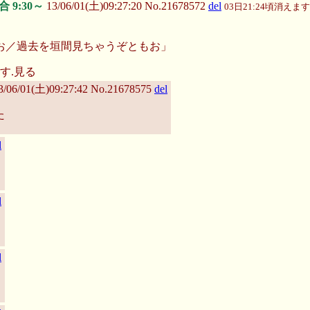
合 9:30～
13/06/01(土)09:27:20 No.21678572
del
03日21:24頃消えます
お／過去を垣間見ちゃうぞともお」
す.
見る
3/06/01(土)09:27:42 No.21678575
del
た
l
l
l