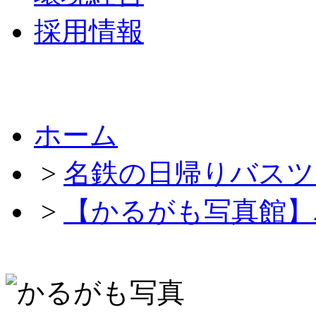
採用情報
ホーム
>
名鉄の日帰りバスツ
>
【かるがも写真館】