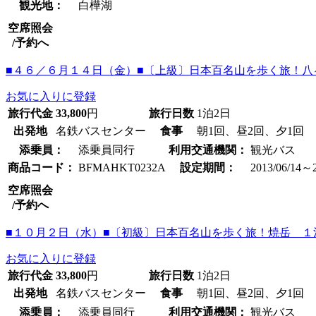
観光地：
白樺湖
空席照会
/予約へ
■４６／６月１４日（金）■〔上級〕日本百名山を歩く旅！
お気に入りに登録
旅行代金
33,800
円
旅行日数
1泊2日
出発地
名鉄バスセンター
食事
朝1回、昼2回、夕1回
添乗員：
添乗員同行
利用交通機関：
観光バス
商品コード：
BFMAHKT0232A
設定期間：
2013/06/14～2
空席照会
/予約へ
■１０月２日（水）■〔初級〕日本百名山を歩く旅！焼岳 １
お気に入りに登録
旅行代金
33,800
円
旅行日数
1泊2日
出発地
名鉄バスセンター
食事
朝1回、昼2回、夕1回
添乗員：
添乗員同行
利用交通機関：
観光バス