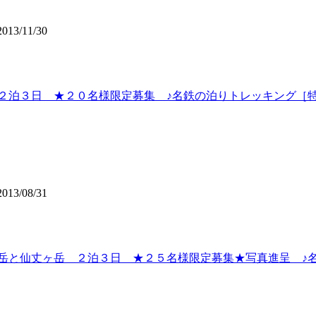
013/11/30
２泊３日 ★２０名様限定募集 ♪名鉄の泊りトレッキング［
013/08/31
ヶ岳と仙丈ヶ岳 ２泊３日 ★２５名様限定募集★写真進呈 ♪