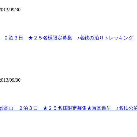
013/09/30
 ２泊３日 ★２５名様限定募集 ♪名鉄の泊りトレッキング
013/09/30
と妙高山 ２泊３日 ★２５名様限定募集★写真進呈 ♪名鉄の