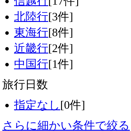
信越行
[17件]
北陸行
[3件]
東海行
[8件]
近畿行
[2件]
中国行
[1件]
旅行日数
指定なし
[0件]
さらに細かい条件で絞る