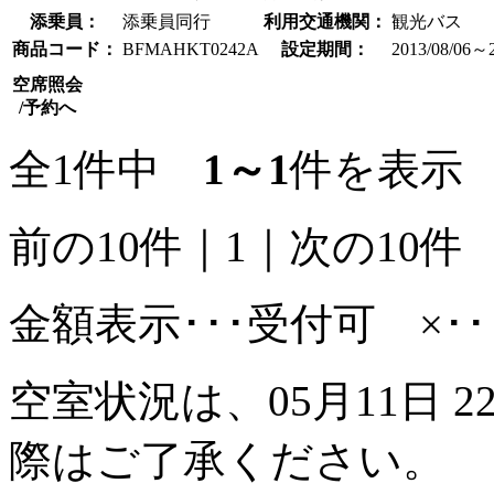
添乗員：
添乗員同行
利用交通機関：
観光バス
商品コード：
BFMAHKT0242A
設定期間：
2013/08/06～2
空席照会
/予約へ
全1件中
1～1
件を表示
前の10件
｜
1
｜
次の10件
金額表示･･･受付可 ×･
空室状況は、05月11日 2
際はご了承ください。