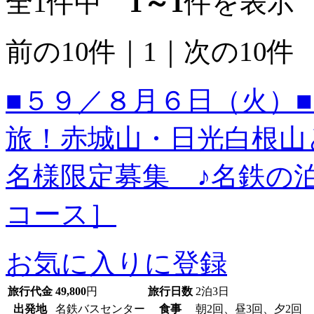
全1件中
1～1
件を表示
前の10件
｜
1
｜
次の10件
■５９／８月６日（火）
旅！赤城山・日光白根山
名様限定募集 ♪名鉄の
コース］
お気に入りに登録
旅行代金
49,800
円
旅行日数
2泊3日
出発地
名鉄バスセンター
食事
朝2回、昼3回、夕2回