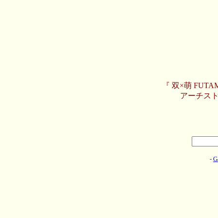
『 双×萌 FU
アーチスト
-
G