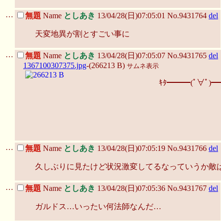
…
無題
Name
としあき
13/04/28(日)07:05:01 No.9431764
del
天変地異が割とすごい事に
…
無題
Name
としあき
13/04/28(日)07:05:07 No.9431765
del
1367100307375.jpg
-(266213 B)
サムネ表示
ｷﾀ━━━(ﾟ∀ﾟ)━
…
無題
Name
としあき
13/04/28(日)07:05:19 No.9431766
del
久しぶりに見たけど状況激変してるなっていうか敵
…
無題
Name
としあき
13/04/28(日)07:05:36 No.9431767
del
ガルドス…いったい何法師なんだ…