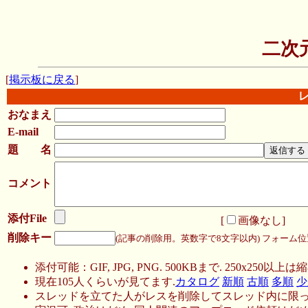
二次
[
掲示板に戻る
]
おなまえ
E-mail
題 名
コメント
添付File
[
画像なし
]
削除キー
(記事の削除用。英数字で8文字以内)
フォーム位
添付可能：GIF, JPG, PNG. 500KBまで. 250x250以上は縮
現在105人くらいが見てます.
カタログ
新順
古順
多順
少
スレッドを立てた人がレスを削除してスレッド内に限っ