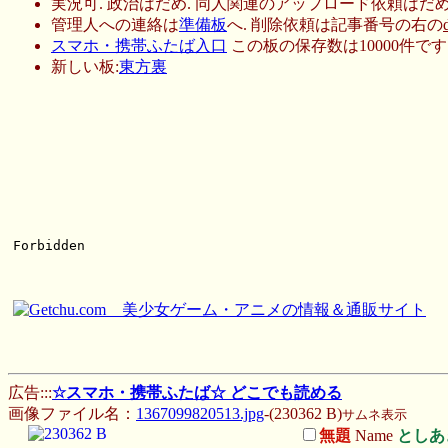
実況可. 政治はだめ. 同人関連のアップロード依頼はだめ
管理人への連絡は
準備板
へ. 削除依頼は記事番号の右の
スマホ・携帯ふたば入口
この板の保存数は10000件です
新しい板:
東方裏
広告:::
☆スマホ・携帯ふたば☆ どこでも読める
画像ファイル名：
1367099820513.jpg
-(230362 B)
サムネ表示
無題
Name
としあ