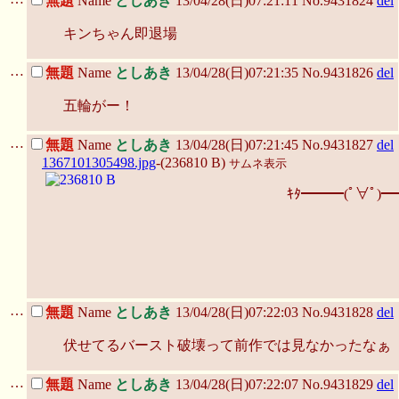
無題
Name
としあき
13/04/28(日)07:21:11 No.9431824
del
キンちゃん即退場
…
無題
Name
としあき
13/04/28(日)07:21:35 No.9431826
del
五輪がー！
…
無題
Name
としあき
13/04/28(日)07:21:45 No.9431827
del
1367101305498.jpg
-(236810 B)
サムネ表示
ｷﾀ━━━(ﾟ∀ﾟ)━
…
無題
Name
としあき
13/04/28(日)07:22:03 No.9431828
del
伏せてるバースト破壊って前作では見なかったなぁ
…
無題
Name
としあき
13/04/28(日)07:22:07 No.9431829
del