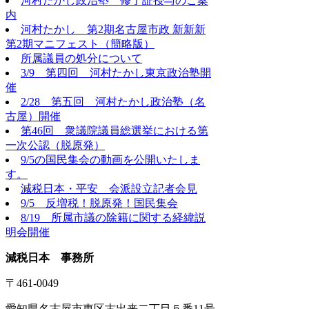
河村たかし政治塾 修了証授与のご案
内
河村たかし 第2期名古屋市政 新新新
第2期マニフェスト（簡略版）
所属議員の処分について
3/9 第四回 河村たかし東京政治塾開
催
2/28 第五回 河村たかし政治塾（名
古屋）開催
第46回 衆議院議員総選挙における第
一次公認（脱原発）
9/5の国民集会の動画を公開いたしま
す。
減税日本・平安 会派設立記者会見
9/5 反増税！脱原発！国民集会
8/19 所属市議の除籍に関する経緯説
明会開催
減税日本 事務所
〒461-0049
愛知県名古屋市東区古出来二丁目５番11号