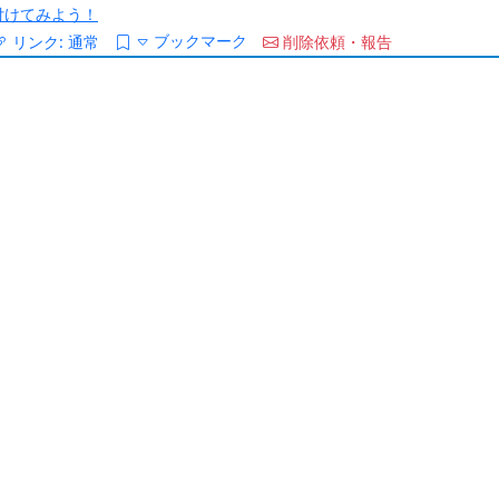
/を付けてみよう！
ブックマーク
リンク:
通常
削除依頼・報告