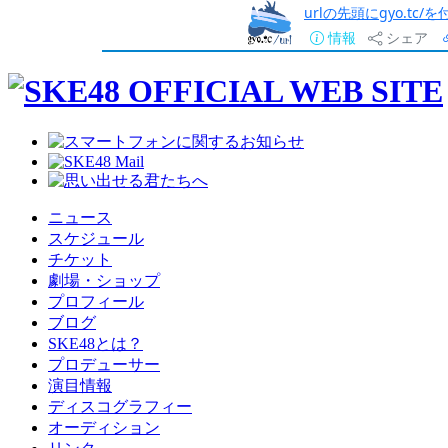
urlの先頭にgyo.tc
情報
シェア