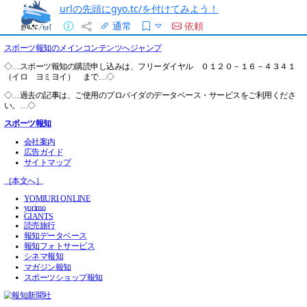
urlの先頭にgyo.tc/を付けてみよう！
通常
依頼