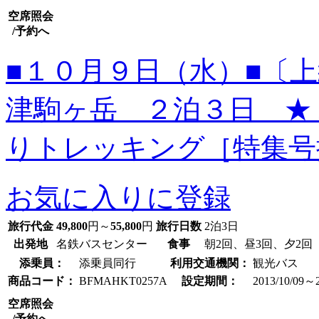
空席照会
/予約へ
■１０月９日（水）■〔
津駒ヶ岳 ２泊３日 ★
りトレッキング［特集号
お気に入りに登録
旅行代金
49,800
円～
55,800
円
旅行日数
2泊3日
出発地
名鉄バスセンター
食事
朝2回、昼3回、夕2回
添乗員：
添乗員同行
利用交通機関：
観光バス
商品コード：
BFMAHKT0257A
設定期間：
2013/10/09～2
空席照会
/予約へ