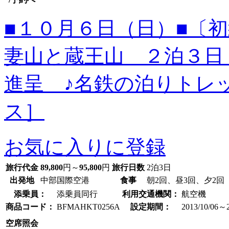
■１０月６日（日）■〔
妻山と蔵王山 ２泊３日
進呈 ♪名鉄の泊りトレ
ス］
お気に入りに登録
旅行代金
89,800
円～
95,800
円
旅行日数
2泊3日
出発地
中部国際空港
食事
朝2回、昼3回、夕2回
添乗員：
添乗員同行
利用交通機関：
航空機
商品コード：
BFMAHKT0256A
設定期間：
2013/10/06～2
空席照会