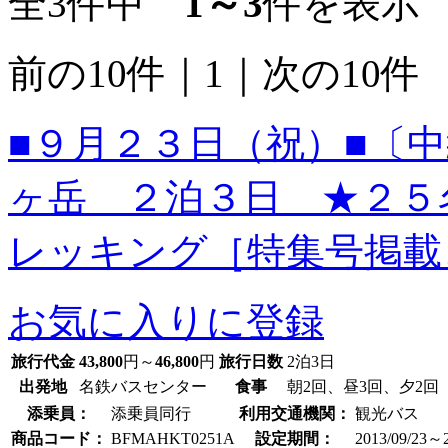
全3件中
1～3
件を表示
前の10件
｜
1
｜
次の10件
■９月２３日（祝）■〔
ヶ岳 ２泊３日 ★２５
レッキング［特集号掲載
お気に入りに登録
旅行代金
43,800
円～
46,800
円
旅行日数
2泊3日
出発地
名鉄バスセンター
食事
朝2回、昼3回、夕2回
添乗員：
添乗員同行
利用交通機関：
観光バス
商品コード：
BFMAHKT0251A
設定期間：
2013/09/23～2