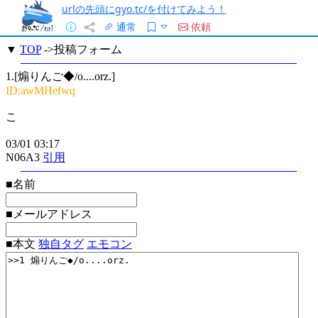
urlの先頭にgyo.tc/を付けてみよう！
通常
依頼