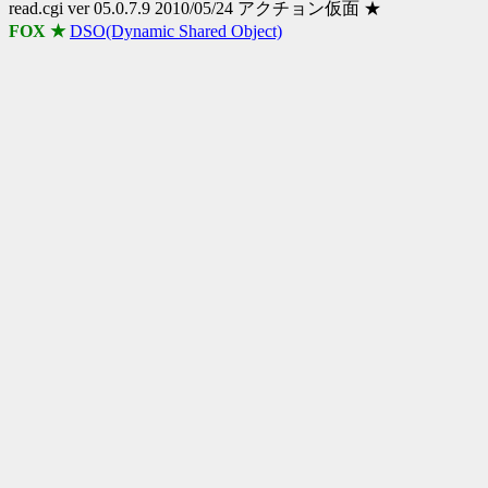
read.cgi ver 05.0.7.9 2010/05/24 アクチョン仮面 ★
FOX ★
DSO(Dynamic Shared Object)