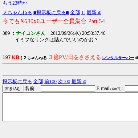
２ちゃんねる
■掲示板に戻る■
全部
1-
最新50
今でもX680x0ユーザー全員集合 Part 54
389 ：
ナイコンさん
：2012/09/26(水) 20:53:37.46
イミフなリンクは踏んでいいのかお？
３億PV/日をささえる
197 KB
[ ２ちゃんねる
レンタルサーバー
\
掲示板に戻る
全部
前100
次100
最新50
名前：
E-mail
:
(省略可)