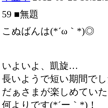
59 ■無題
こぬばんは(*´ω｀*)◎
いよいよ、凱旋…
長いようで短い期間でし
だぁさまが楽しめていた
何よりです(*´ー｀*)！