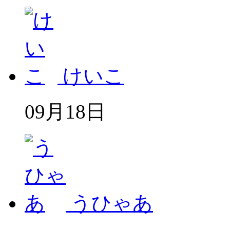
けいこ
09月18日
うひゃあ