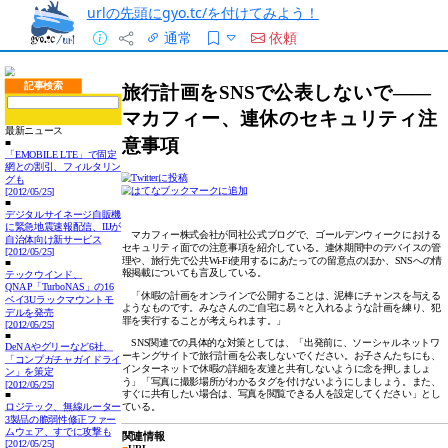
urlの先頭にgyo.tc/を付けてみよう！
通常
依頼