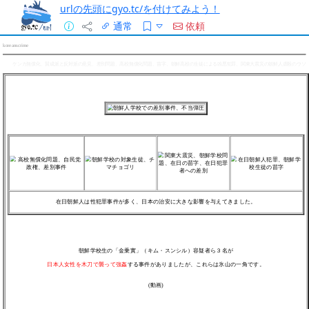
urlの先頭にgyo.tc/を付けてみよう！
通常
依頼