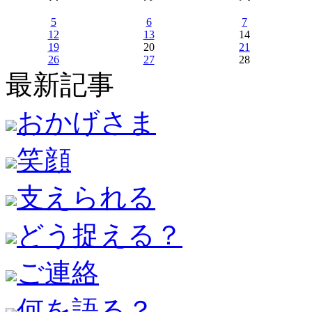
5
6
7
12
13
14
19
20
21
26
27
28
最新記事
おかげさま
笑顔
支えられる
どう捉える？
ご連絡
何を語る？