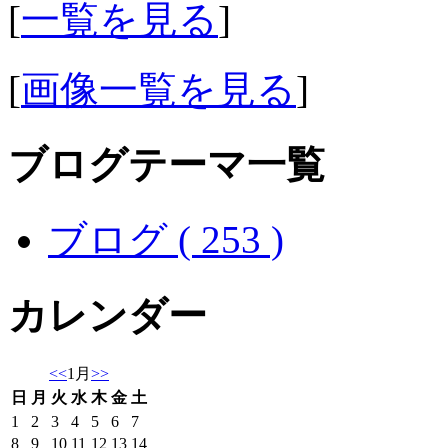
[
一覧を見る
]
[
画像一覧を見る
]
ブログテーマ一覧
ブログ ( 253 )
カレンダー
<<
1月
>>
日
月
火
水
木
金
土
1
2
3
4
5
6
7
8
9
10
11
12
13
14