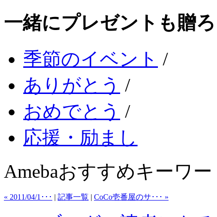
一緒にプレゼントも贈ろ
季節のイベント
/
ありがとう
/
おめでとう
/
応援・励まし
Amebaおすすめキーワー
« 2011/04/1･･･
|
記事一覧
|
CoCo壱番屋のサ･･･ »