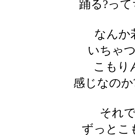
踊る?っ
なんか
いちゃ
こもり
感じなのか
それ
ずっとこ