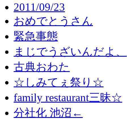
2011/09/23
おめでとうさん
緊急事態
まじでうざいんだよ、
古典おわた
☆しみてぇ祭り☆
family restaurant三昧☆
分社化 池沼←