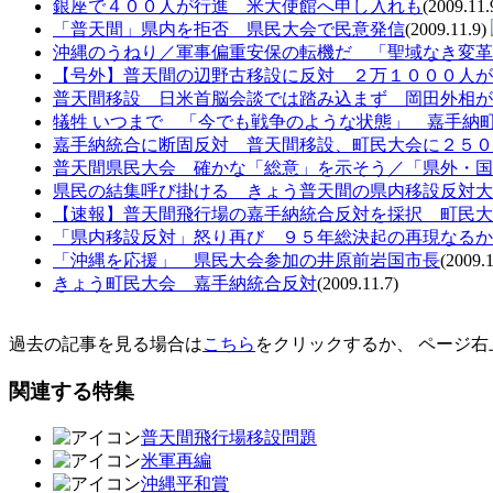
銀座で４００人が行進 米大使館へ申し入れも
(2009.11.
「普天間」県内を拒否 県民大会で民意発信
(2009.11.9)
沖縄のうねり／軍事偏重安保の転機だ 「聖域なき変革
【号外】普天間の辺野古移設に反対 ２万１０００人が
普天間移設 日米首脳会談では踏み込まず 岡田外相が
犠牲 いつまで 「今でも戦争のような状態」 嘉手納
嘉手納統合に断固反対 普天間移設、町民大会に２５０
普天間県民大会 確かな「総意」を示そう／「県外・国
県民の結集呼び掛ける きょう普天間の県内移設反対大
【速報】普天間飛行場の嘉手納統合反対を採択 町民大
「県内移設反対」怒り再び ９５年総決起の再現なるか
「沖縄を応援」 県民大会参加の井原前岩国市長
(2009.1
きょう町民大会 嘉手納統合反対
(2009.11.7)
過去の記事を見る場合は
こちら
をクリックするか、 ページ右
関連する特集
普天間飛行場移設問題
米軍再編
沖縄平和賞