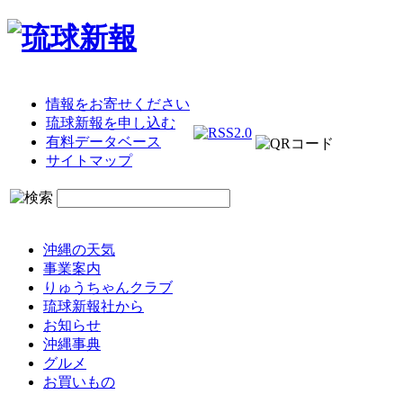
情報をお寄せください
琉球新報を申し込む
有料データベース
サイトマップ
沖縄の天気
事業案内
りゅうちゃんクラブ
琉球新報社から
お知らせ
沖縄事典
グルメ
お買いもの