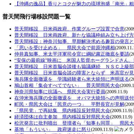
【沖縄の逸品】香りとコクが魅力の琉球泡盛「南光」粗
普天間飛行場移設問題一覧
普天間移設 日米両政府、作業グループ設置で合意
(200
普天間移設 日米両政府、新たな協議枠組み立ち上げ方
普天間移設：神奈川知事、早期解決求める趣旨の発言と
「思いを受け止める」 県民大会で前原沖縄相
(2009.11.
仲井真知事、米太平洋軍司令官に綱紀粛正徹底を要請
(2
“安保の最前線”映画に 米国人監督ホーグランドさん
普天間移設 日米首脳会談後も協議継続 ＮＳＣ上級部
普天間移設 日米首脳会談の障害とならず 米高官が見
海兵隊全面撤退を 学識経験者ら米大統領に声明送る
(2
鳩山首相「集会すべてでない」 普天間県民大会
(2009.1
神奈川県知事に抗議へ 県民大会実行委員
(2009.11.9)
在沖米海兵隊の全面撤退を オバマ大統領への声明送付
町民・県民大会は「民意の一つ」 平野長官が見解
(200
「県民党」で再結集 県内移設反対県民大会
(2009.11.9)
経済団体は自主参加 県内移設反対県民大会
(2009.11.9)
松沢発言に批判噴出 登壇者ら「知事も同罪」 県民大
基地「もういい」 政府迷走に怒り
(2009.11.9)