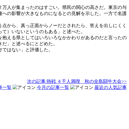
２万人が集まったのはすごい。県民の関心の高さだ。東京の与
権への影響が大きなものになるとの見解を示した。一方で名護
う点から、真っ正面からノーだとされたら、答えを出しにくく
って）いないというのもある」と述べた。
を抱える県としてはいろいろなかかわりがあるのだと言ったの
きだ」と述べるにとどめた。
けではない」と評価した。
次の記事:熱戦 ４千人満喫 秋の全島闘牛大会>>
事一覧
今月の記事一覧
最近の人気記事