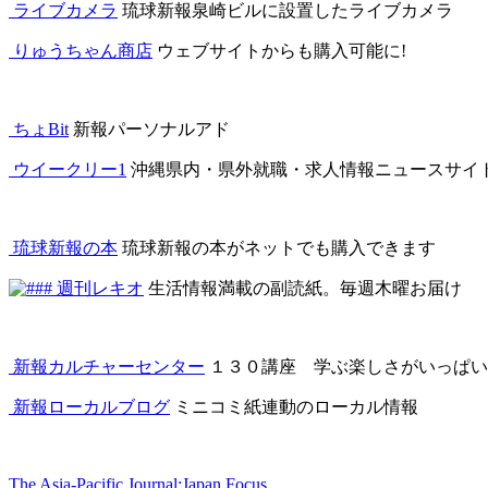
ライブカメラ
琉球新報泉崎ビルに設置したライブカメラ
りゅうちゃん商店
ウェブサイトからも購入可能に!
ちょBit
新報パーソナルアド
ウイークリー1
沖縄県内・県外就職・求人情報ニュースサイ
琉球新報の本
琉球新報の本がネットでも購入できます
週刊レキオ
生活情報満載の副読紙。毎週木曜お届け
新報カルチャーセンター
１３０講座 学ぶ楽しさがいっぱい
新報ローカルブログ
ミニコミ紙連動のローカル情報
The Asia-Pacific Journal:Japan Focus