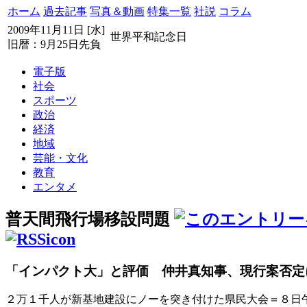
ホーム
過去記事
写真＆動画
特集一覧
社説
コラム
2009年11月11日 [水]
世界平和記念日
旧暦：9月25日先負
電子版
社会
スポーツ
政治
経済
地域
芸能・文化
教育
エンタメ
普天間飛行場移設問題
「インパクト大」と評価 仲井真知事、現行案否定
２万１千人が新基地建設にノーを突き付けた県民大会＝８日