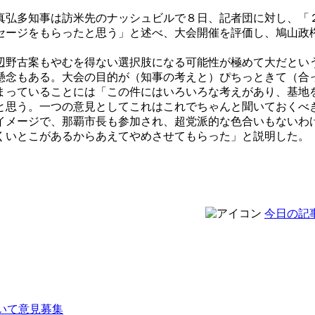
弘多知事は訪米先のナッシュビルで８日、記者団に対し、「
セージをもらったと思う」と述べ、大会開催を評価し、鳩山政
。
野古案もやむを得ない選択肢になる可能性が極めて大だとい
懸念もある。大会の目的が（知事の考えと）ぴちっときて（合
っていることには「この件にはいろいろな考えがあり、基地
と思う。一つの意見としてこれはこれでちゃんと聞いておくべ
メージで、那覇市長も参加され、超党派的な色合いもないわ
いとこがあるからあえてやめさせてもらった」と説明した。
今日の記
いて意見募集