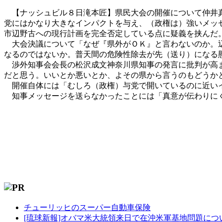
【ナッシュビル８日滝本匠】県民大会の開催について仲井真
党にはかなり大きなインパクトを与え、（政権は）強いメッ
市辺野古への現行計画を完全否定している点に疑義を挟んだ
大会決議について「なぜ『県外がＯＫ』と言わないのか。辺
なるのではないか。普天間の危険性除去が先（送り）になる
渉外知事会会長の松沢成文神奈川県知事の発言に批判が高ま
だと思う。いいとか悪いとか、よその県から言うのもどうか
開催自体には「むしろ（政権）与党で開いているのに近いイ
知事メッセージを送らなかったことには「真意が伝わりにく
チューリッヒのスーパー自動車保険
[琉球新報]オバマ米大統領来日で在沖米軍基地問題につ