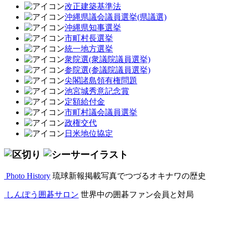
改正建築基準法
沖縄県議会議員選挙(県議選)
沖縄県知事選挙
市町村長選挙
統一地方選挙
衆院選(衆議院議員選挙)
参院選(参議院議員選挙)
尖閣諸島領有権問題
池宮城秀意記念賞
定額給付金
市町村議会議員選挙
政権交代
日米地位協定
Photo History
琉球新報掲載写真でつづるオキナワの歴史
しんぽう囲碁サロン
世界中の囲碁ファン会員と対局