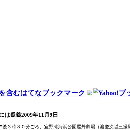
には疑義
2009年11月9日
午後３時３０分ごろ、宜野湾海浜公園屋外劇場（渡慶次哲三撮