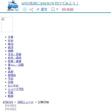
urlの先頭にgyo.tc/を付けてみよう！
通常
依頼