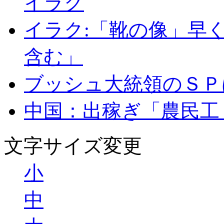
イラク
イラク:「靴の像」早
含む」
ブッシュ大統領のＳＰ
中国：出稼ぎ「農民工
文字サイズ変更
小
中