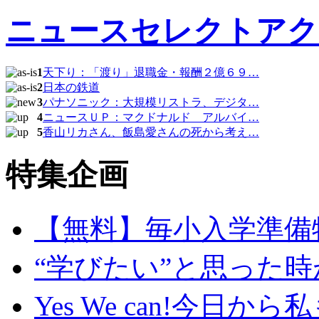
ニュースセレクトアク
1
天下り：「渡り」退職金・報酬２億６９…
2
日本の鉄道
3
パナソニック：大規模リストラ、デジタ…
4
ニュースＵＰ：マクドナルド アルバイ…
5
香山リカさん、飯島愛さんの死から考え…
特集企画
【無料】毎小入学準備
“学びたい”と思った時
Yes We can!今日か