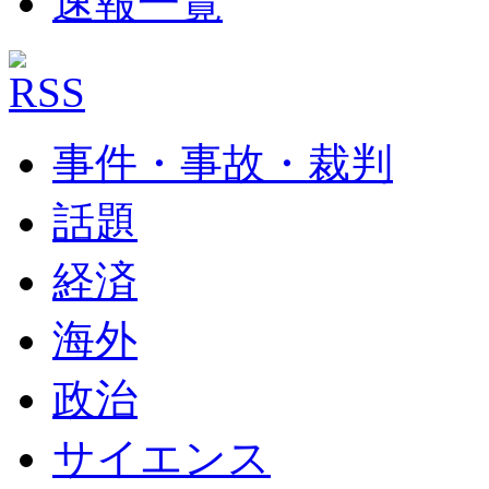
速報一覧
事件・事故・裁判
話題
経済
海外
政治
サイエンス