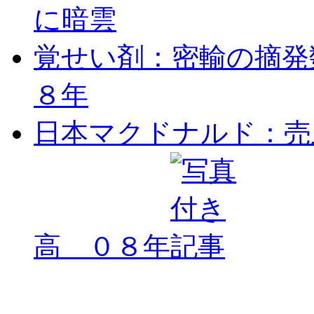
に暗雲
覚せい剤：密輸の摘発
８年
日本マクドナルド：売
高 ０８年