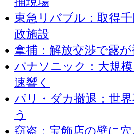
捕現場
東急リバブル：取得千
政施設
拿捕：解放交渉で露が
パナソニック：大規模
速響く
パリ・ダカ撤退：世界
う
窃盗：宝飾店の壁に穴