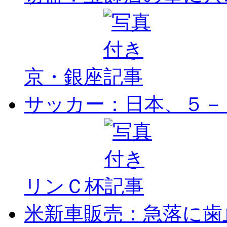
京・銀座
サッカー：日本、５－
リンＣ杯
米新車販売：急落に歯