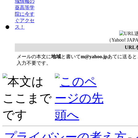
（Yahoo! 
UR
メールの本文に
地域
と書いて
m@yahoo.jp
あてに送ると
入力不要です。
プライバシーの考え方
-