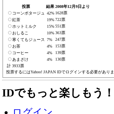
投票
結果
2008年12月9日より
1628票
コーンポタージュ
42%
722票
紅茶
19%
551票
ホットミルク
15%
363票
おしるこ
10%
247票
寒くてもジュース
7%
153票
お茶
4%
139票
コーヒー
4%
130票
あまざけ
4%
計 3933票
投票するにはYahoo! JAPAN IDでログインする必要があ
IDでもっと楽しもう
ログイン