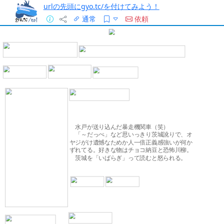
urlの先頭にgyo.tc/を付けてみよう！
通常
依頼