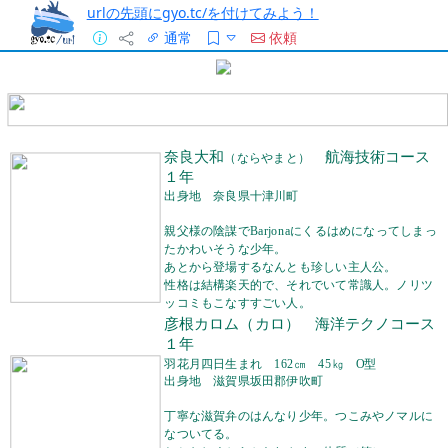
urlの先頭にgyo.tc/を付けてみよう！
通常
依頼