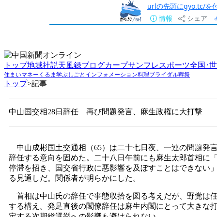
urlの先頭にgyo.tc
情報
シェア