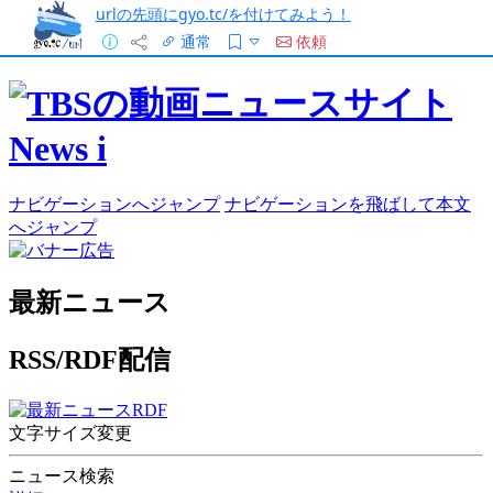
urlの先頭にgyo.tc/を付けてみよう！
通常
依頼