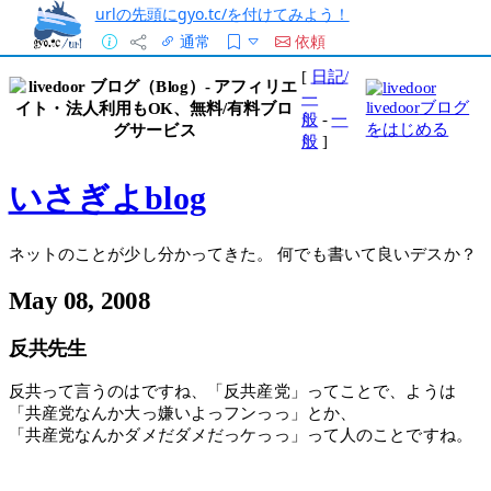
urlの先頭にgyo.tc/を付けてみよう！
通常
依頼