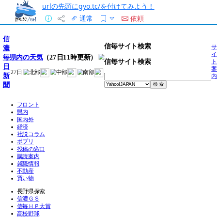
urlの先頭にgyo.tc/を付けてみよう！
通常
依頼