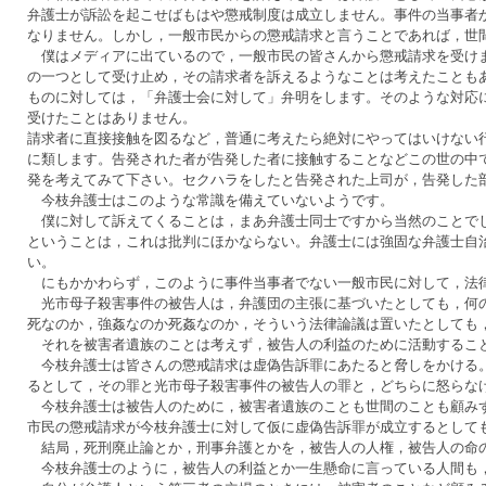
弁護士が訴訟を起こせばもはや懲戒制度は成立しません。事件の当事者
なりません。しかし，一般市民からの懲戒請求と言うことであれば，世
僕はメディアに出ているので，一般市民の皆さんから懲戒請求を受けま
の一つとして受け止め，その請求者を訴えるようなことは考えたことも
ものに対しては，「弁護士会に対して」弁明をします。そのような対応
受けたことはありません。
請求者に直接接触を図るなど，普通に考えたら絶対にやってはいけない
に類します。告発された者が告発した者に接触することなどこの世の中
発を考えてみて下さい。セクハラをしたと告発された上司が，告発した
今枝弁護士はこのような常識を備えていないようです。
僕に対して訴えてくることは，まあ弁護士同士ですから当然のことでし
ということは，これは批判にほかならない。弁護士には強固な弁護士自
い。
にもかかわらず，このように事件当事者でない一般市民に対して，法
光市母子殺害事件の被告人は，弁護団の主張に基づいたとしても，何の
死なのか，強姦なのか死姦なのか，そういう法律論議は置いたとしても
それを被害者遺族のことは考えず，被告人の利益のために活動すること
今枝弁護士は皆さんの懲戒請求は虚偽告訴罪にあたると脅しをかける。
るとして，その罪と光市母子殺害事件の被告人の罪と，どちらに怒らな
今枝弁護士は被告人のために，被害者遺族のことも世間のことも顧みず
市民の懲戒請求が今枝弁護士に対して仮に虚偽告訴罪が成立するとして
結局，死刑廃止論とか，刑事弁護とかを，被告人の人権，被告人の命の
今枝弁護士のように，被告人の利益とか一生懸命に言っている人間も，