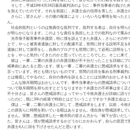
そして，平成19年4月24日最高裁判決のように，事件当事者の負けた
を加えていたのです。それを前提に，弁護士会の信用を害した，弁護士
さらに，皆さんが，その後の報道により，いろいろな事情を知ったとし
ん。
社会的批判というのは無責任な批判です。批判する者は，自分を明らか
が明らかになります。このような責任を負担した上での批判なので重み
光市母子殺害事件弁護団，特に僕を訴えてきた弁護人，さらにその中で
とで，やっと被害者遺族に対しての配慮不足，世間に対する説明不足を
遺族に対して謝罪をし，自身のブログでも世間に対して必死に説明をし
とを，やっと気付いてきたのかと思っていたところでした。そこに来て
彼は，一審，二審の弁護士の弁護活動が不十分だったことを詳細にブロ
戒事由にあたると思います。彼も一審，二審の弁護士に懲戒請求をする
言っています。何とも情けないものです。世間の注目を集める刑事裁判
とは徹底してやるのに，自分の身内を訴えることには法律のおかしさを
こんな除斥期間はおかしいんです。事件当事者からの懲戒請求について
ついて除斥期間を持ち出すとどうなりますか？弁護士の不祥事は全く正
不十分さは，皆さんの懲戒請求によってやって今枝弁護士が詳細に語り
ったのに，既に3年の経過で時効とはどういうことですか？弁護士会は
僕は，一審，二審の弁護士に対して，懲戒請求をします。以前，今枝弁
この原告らに時間を割いている暇はありません。僕自身が懲戒請求して
ません。実際，懲戒請求した一般市民の皆さん方から「橋下が言いだし
た。皆さんは，僕が懲戒請求するかどうかにかかわらず，自らの意思で
弁護士4人に頭を下げさせたんだと思います。