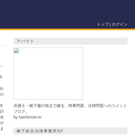
トップ
|
ログイン
アバウト
い
弁
れ
の
得
弁護士・橋下徹の視点で綴る、時事問題、法律問題へのコメント
討
ブログ。
全
by hashimoto-lo
が
ま
橋下綜合法律事務所HP