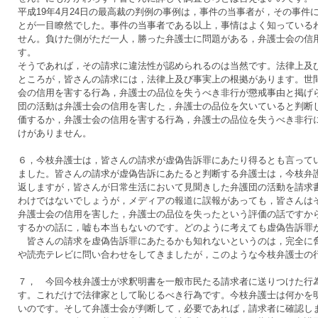
平成19年4月24日の最高裁の判例の事例は，事件の当事者が，その事
とが一目瞭然でした。事件の当事者である以上，事情はよく知っている
せん。負けた側がただ一人，勝った弁護士に問題がある，弁護士会の信
す。
そうであれば，その請求に違法性が認められるのは当然です。法律上及
ところが，皆さんの請求には，法律上及び事実上の根拠があります。世
会の信用を害する行為，弁護士の品位を失うべき非行が懲戒事由と掲げ
団の活動は弁護士会の信用を害した，弁護士の品位を欠いていると判断
価するか，弁護士会の信用を害する行為，弁護士の品位を失うべき非行
けがありません。
６，今枝弁護士は，皆さんの請求が虚偽告訴罪にあたり得るとも言って
ました。皆さんの請求が虚偽告訴にあたると判断する弁護士は，今枝弁
返しますが，皆さんが日常生活において見聞きした弁護団の活動を請求
わけではないでしょうが，メディアの報道に誤報があっても，皆さんは
弁護士会の信用を害した，弁護士の品位を失ったという評価の話ですか
するかの話に，嘘も本当もないのです。どのように考えても虚偽告訴罪
皆さんの請求を虚偽告訴罪にあたるかも知れないというのは，完全に脅
や読売テレビに問い合わせをしてきましたが，このような今枝弁護士の
７， 今回今枝弁護士が求釈明書を一般市民たる請求者に送りつけた行
す。これだけで法律家として恥じるべき行為です。今枝弁護士は何かを
いのです。そして弁護士会が判断して，必要であれば，請求者に確認し