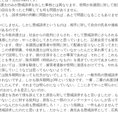
弁護士のみが懲戒請求を出した事例とは異なります。世間が弁護団に対して批
の品位を失ったと判断しても何も問題がありません。
ても，請求当時の判断に問題がなければ，あとで問題になることもありませ
にしません。しかし懲戒請求というものは，相手に対して自分の氏名や連絡
があるのです。
も今枝弁護士は，社会からの批判にさらされ，そして懲戒請求にさらされる
痛感したのか，やっと改心してきたのかと思っていました。記者会見でも被害
ています。僕が，弁護団は被害者や世間に対して配慮が足りないと言ってきた
，この求釈明書。今枝弁護士は何も分かっていなかったんだと呆れ果てました
グで説明しています。彼の主張することが事実であれば，それこそ，これも
ことを考えたが，除斥期間（時効みたいなもの）を過ぎていたのであきらめた
においては，法律を駆使して，被害者遺族や世間に迷惑をかけてでも，やれる
主張していこうなどは思ってもいないようです。
は除斥期間があっても仕方がないでしょう。ところが，一般市民の懲戒請求
されないですよ。しかも除斥期間は3年という短さです。一審，二審の弁護活
だしたんです。それまでは明らかになっていない。ここにきてやっと明らかに
このおかしさを是正しないのか。
護士を含めて僕を訴えてきた原告ら対して懲戒請求すると言いましたが，も
いないことに対する批判は，原告らと一部のコメンテーターくらいしか言って
っぺなんだからお前も懲戒請求しろ！！」という指摘は，一件もありませんで
懲戒請求したのだと思いますし，だからこそ，責任ある懲戒請求として，広島