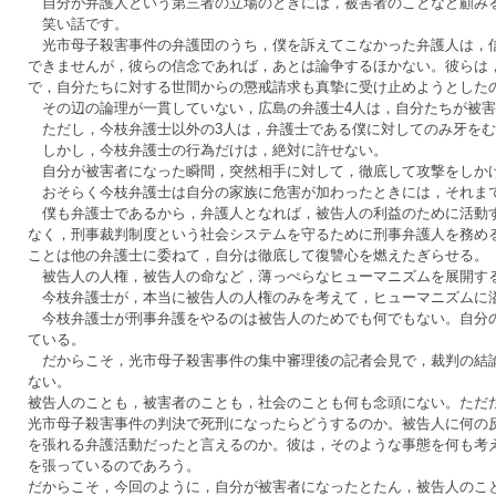
自分が弁護人という第三者の立場のときには，被害者のことなど顧みる
笑い話です。
光市母子殺害事件の弁護団のうち，僕を訴えてこなかった弁護人は，信
できませんが，彼らの信念であれば，あとは論争するほかない。彼らは
で，自分たちに対する世間からの懲戒請求も真摯に受け止めようとした
その辺の論理が一貫していない，広島の弁護士4人は，自分たちが被害
ただし，今枝弁護士以外の3人は，弁護士である僕に対してのみ牙をむ
しかし，今枝弁護士の行為だけは，絶対に許せない。
自分が被害者になった瞬間，突然相手に対して，徹底して攻撃をしか
おそらく今枝弁護士は自分の家族に危害が加わったときには，それまで
僕も弁護士であるから，弁護人となれば，被告人の利益のために活動す
なく，刑事裁判制度という社会システムを守るために刑事弁護人を務め
ことは他の弁護士に委ねて，自分は徹底して復讐心を燃えたぎらせる。
被告人の人権，被告人の命など，薄っぺらなヒューマニズムを展開する
今枝弁護士が，本当に被告人の人権のみを考えて，ヒューマニズムに溢
今枝弁護士が刑事弁護をやるのは被告人のためでも何でもない。自分の
ている。
だからこそ，光市母子殺害事件の集中審理後の記者会見で，裁判の結論
ない。
被告人のことも，被害者のことも，社会のことも何も念頭にない。ただ
光市母子殺害事件の判決で死刑になったらどうするのか。被告人に何の
を張れる弁護活動だったと言えるのか。彼は，そのような事態を何も考
を張っているのであろう。
だからこそ，今回のように，自分が被害者になったとたん，被告人のこ