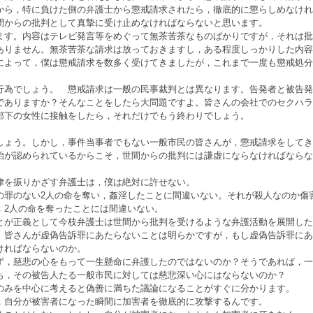
から，特に負けた側の弁護士から懲戒請求されたら，徹底的に懲らしめなけれ
間からの批判として真摯に受け止めなければならないと思います。
す。内容はテレビ発言等をめぐって無茶苦茶なものばかりですが，それは批
ありません。無茶苦茶な請求は放っておきますし，ある程度しっかりした内容
によって，僕は懲戒請求を数多く受けてきましたが，これまで一度も懲戒処分
行為でしょう。 懲戒請求は一般の民事裁判とは異なります。告発者と被告発
でありますか？そんなことをしたら大問題ですよ。皆さんの会社でのセクハラ
部下の女性に接触をしたら，それだけでもう終わりでしょう。
ょう。しかし，事件当事者でもない一般市民の皆さんが，懲戒請求をしてき
治が認められているからこそ，世間からの批判には謙虚にならなければならな
律を振りかざす弁護士は，僕は絶対に許せない。
罪のない2人の命を奪い，姦淫したことに間違いない。それが殺人なのか傷
，2人の命を奪ったことには間違いない。
が正義として今枝弁護士は世間から批判を受けるような弁護活動を展開した
皆さんが虚偽告訴罪にあたらないことは明らかですが，もし虚偽告訴罪にあ
ければならないのか。
，慈悲の心をもって一生懸命に弁護したのではないのか？そうであれば，一
も，その被告人たる一般市民に対しては慈悲深い心にはならないのか？
みを中心に考えると偽善に満ちた議論になることがすぐに分かります。
自分が被害者になった瞬間に加害者を徹底的に攻撃するんです。