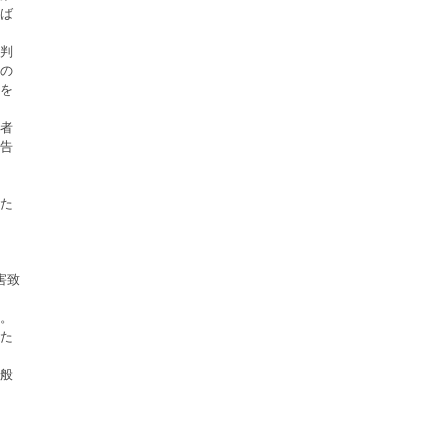
ば
判
の
を
者
告
た
害致
。
た
般