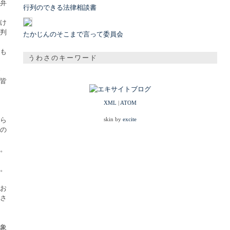
弁
行列のできる法律相談書
け
判
たかじんのそこまで言って委員会
も
うわさのキーワード
皆
XML
|
ATOM
ら
skin by
excite
の
。
。
お
さ
象