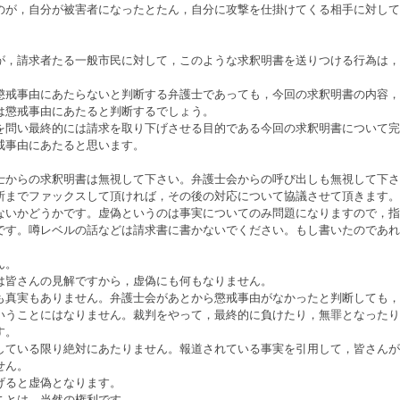
のが，自分が被害者になったとたん，自分に攻撃を仕掛けてくる相手に対して
が，請求者たる一般市民に対して，このような求釈明書を送りつける行為は，
懲戒事由にあたらないと判断する弁護士であっても，今回の求釈明書の内容，
は懲戒事由にあたると判断するでしょう。
を問い最終的には請求を取り下げさせる目的である今回の求釈明書について完
戒事由にあたると思います。
士からの求釈明書は無視して下さい。弁護士会からの呼び出しも無視して下さ
所までファックスして頂ければ，その後の対応について協議させて頂きます。
いかどうかです。虚偽というのは事実についてのみ問題になりますので，指
です。噂レベルの話などは請求書に書かないでください。もし書いたのであれ
ん。
は皆さんの見解ですから，虚偽にも何もなりません。
真実もありません。弁護士会があとから懲戒事由がなかったと判断しても，
いうことにはなりません。裁判をやって，最終的に負けたり，無罪となったり
す。
ている限り絶対にあたりません。報道されている事実を引用して，皆さんが
せん。
げると虚偽となります。
ことは，当然の権利です。