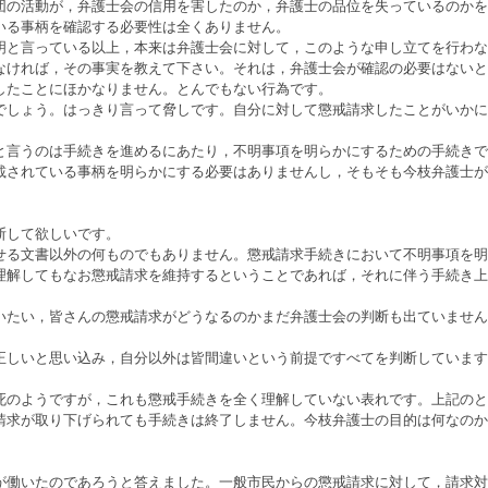
団の活動が，弁護士会の信用を害したのか，弁護士の品位を失っているのかを
いる事柄を確認する必要性は全くありません。
と言っている以上，本来は弁護士会に対して，このような申し立てを行わな
なければ，その事実を教えて下さい。それは，弁護士会が確認の必要はないと
したことにほかなりません。とんでもない行為です。
しょう。はっきり言って脅しです。自分に対して懲戒請求したことがいかに
言うのは手続きを進めるにあたり，不明事項を明らかにするための手続きで
載されている事柄を明らかにする必要はありませんし，そもそも今枝弁護士が
断して欲しいです。
せる文書以外の何ものでもありません。懲戒請求手続きにおいて不明事項を明
理解してもなお懲戒請求を維持するということであれば，それに伴う手続き上
いたい，皆さんの懲戒請求がどうなるのかまだ弁護士会の判断も出ていません
正しいと思い込み，自分以外は皆間違いという前提ですべてを判断しています
死のようですが，これも懲戒手続きを全く理解していない表れです。上記のと
請求が取り下げられても手続きは終了しません。今枝弁護士の目的は何なのか
が働いたのであろうと答えました。一般市民からの懲戒請求に対して，請求対