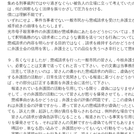
集める刑事裁判ではやり過ぎなぐらい被告人の立場に立って考えていた
は，何の洞察もなく法律を振りかざして圧力をかける。
僕には理解不能です。
いずれにせよ，事件当事者でない一般市民から懲戒請求を受けた弁護士
戒手続きの崩壊をもたらします。
光市母子殺害事件の弁護活動が懲戒事由にあたるかどうかについては，
して釈明義務のない請求者にこのような書面を送りつける行為について
懲戒請求の内容を明らかする目的ではなく，請求を維持するのかどうか
に弁護士会の信用を害し，弁護士としての品位を失うべき非行として懲
９，長くなりましたが，懲戒請求を行った一般市民の皆さん，今枝弁護
い。必要なことは文書で送ってくれと言って下さい。その文書は当事務
注意して頂きたいのは，皆さんの書かれた懲戒請求の内容に，虚偽がな
する弁護団の活動が，日常生活で見聞きしている報道に基づくかどうか
ば，その部分は訂正する書面を弁護士会に送付して下さい。
報道されている弁護団の活動を引用している限り，虚偽にはなりませ
そして，その弁護団の活動について皆さんが怒りを爆発させても，それ
懲戒事由があるかどうかは，弁護士会の評価の問題です。ここの虚偽も
れは弁護士会の評価ですから，遡って皆さんの懲戒請求が虚偽だったと
ても，訴えた側，起訴した側が責任を取らされるのは，例外的な場合で
皆さんの請求が虚偽告訴罪になることも，報道されている事実を引用し
りを爆発させても，それは皆さんの見解ですから虚偽でも何でもありま
噂話や，単なる思い込みで，弁護団がやってもいない行動をでっちあ
実際に弁護団が行った行為を基にして，皆さんがその行動を非難する