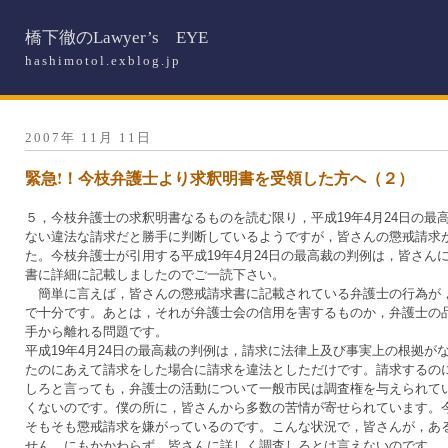
橋下徹のLawyer’s EYE
hashimotol.exblog.jp
2007年 11月 11日
緊急!！今枝弁護士より求釈明書を受領した方へ（２）
５，今枝弁護士の求釈明書なるものを読む限り，平成19年4月24日の
ない違法な請求だと勝手に判断しているようですが，皆さんの懲戒請求
た。今枝弁護士が引用する平成19年4月24日の最高裁の判例は，皆さ
書に詳細に記載しましたのでご一読下さい。
簡単に言えば，皆さんの懲戒請求書に記載されている弁護士の行為が，
で十分です。あとは，それが弁護士会の信用を害するものか，弁護士の
手から離れる問題です。
平成19年4月24日の最高裁の判例は，請求に法律上及び事実上の根拠
たのにあえて請求をした場合に請求を違法としただけです。請求するの
しろと言っても，弁護士の活動について一般市民は調査権を与えられて
くないのです。僕の所に，皆さんから多数の苦情が寄せられています。
そもそも懲戒請求を嫌がっているのです。こんな状況で，皆さんが，あ
せん。にもかかわらず，皆さんに詳しく調査しろとは言えないのです。