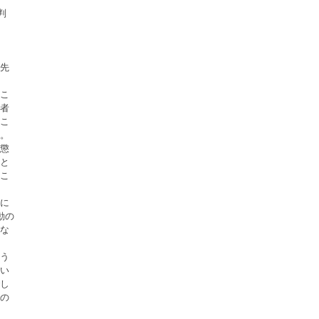
判
先
こ
者
こ
。
懲
と
こ
に
動の
な
う
い
し
の