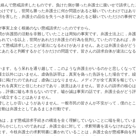
件に絡んで懲戒請求したものです。負けた側が勝った弁護士に腹いせで請求した
わけですし，世間も勝った弁護士に何か問題があると騒いでいたわけではあり
用を害した，弁護士の品位を失うべき非行にあたると騒いでいただけの事例で
び事実上全く根拠のない懲戒請求だったのですから。
間が弁護団の活動を非難していたことは周知の事実です。弁護士法上に，弁護
られている以上，世間があれだけ弁護士の行為を批判していたのであれば，弁
して懲戒請求したことが違法になるわけがありません。あとは弁護士会がどう
にあたると判断するかどうかだけの問題です。皆さんの請求自体が違法になる
います。もう呆れを通り越して，このような弁護士がいるのかと悲しくなって
護士以外にはいません。虚偽告訴罪は，真実を偽った告訴をした場合です。繰
書に掲げたのであれば，虚偽にはなりません。メディアが全て真実を報じてい
それを真実だと信じたわけであり，故意はありません。皆さんの請求の核心は
ら，評価に嘘も本当もないのです。嘘か誠は事実の話です。弁護士会がどう評
が成立することはありません。
しとしか言いようがありません。一般市民の皆さんが不安がって，僕のとこ
行動は弁護士としてあるまじき行動です。
為は，まず懲戒請求手続きの構造を全く理解していないことに端を発していま
明らかにしたいのであれば，弁護士会に対して，求釈明書を送らなければなら
ます。今枝弁護士の求釈明書に書かれていることは，弁護士会が懲戒事由を判