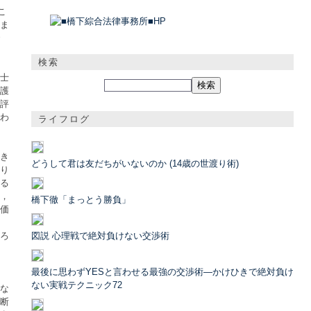
こ
ま
検索
士
護
評
わ
ライフログ
き
どうして君は友だちがいないのか (14歳の世渡り術)
り
る
，
橋下徹「まっとう勝負」
価
ろ
図説 心理戦で絶対負けない交渉術
最後に思わずYESと言わせる最強の交渉術―かけひきで絶対負け
ない実戦テクニック72
な
断