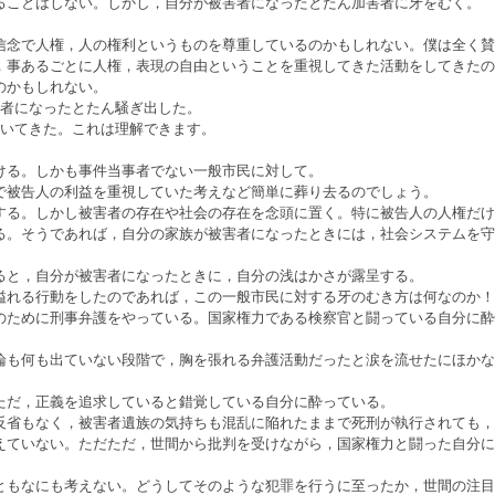
ことはしない。しかし，自分が被害者になったとたん加害者に牙をむく。
念で人権，人の権利というものを尊重しているのかもしれない。僕は全く賛
，事あるごとに人権，表現の自由ということを重視してきた活動をしてきたの
のかもしれない。
者になったとたん騒ぎ出した。
いてきた。これは理解できます。
ける。しかも事件当事者でない一般市民に対して。
被告人の利益を重視していた考えなど簡単に葬り去るのでしょう。
る。しかし被害者の存在や社会の存在を念頭に置く。特に被告人の人権だけ
る。そうであれば，自分の家族が被害者になったときには，社会システムを守
と，自分が被害者になったときに，自分の浅はかさが露呈する。
れる行動をしたのであれば，この一般市民に対する牙のむき方は何なのか！
ために刑事弁護をやっている。国家権力である検察官と闘っている自分に酔
も何も出ていない段階で，胸を張れる弁護活動だったと涙を流せたにほかな
ただ，正義を追求していると錯覚している自分に酔っている。
反省もなく，被害者遺族の気持ちも混乱に陥れたままで死刑が執行されても，
えていない。ただただ，世間から批判を受けながら，国家権力と闘った自分に
ともなにも考えない。どうしてそのような犯罪を行うに至ったか，世間の注目