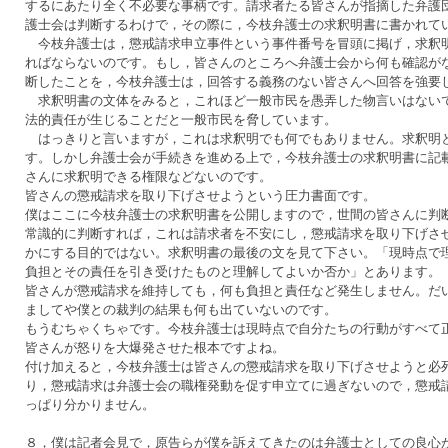
するにあたり全く不必要な事柄です。請求者たる皆さんが指摘した弁護
護士会は判断するわけで，その際に，今枝弁護士の求釈明書に書かれて
今枝弁護士は，懲戒請求申立事件という事件番号を冒頭に掲げ，求釈明
ればならないのです。もし，皆さんのところへ弁護士会から何も確認が
断したことを，今枝弁護士は，回答する義務のない皆さんへ回答を強要
求釈明書の文体をみると，これほど一般市民を愚弄した物言いはないで
法的責任が生じることだと一般市民を脅しています。
はっきりと言いますが，これは求釈明でも何でもありません。求釈明と
す。しかし弁護士会が手続きを進める上で，今枝弁護士の求釈明書に記
さんに求釈明できる権限などないのです。
皆さんの懲戒請求を取り下げさせようという圧力書面です。
僕はここに今枝弁護士の求釈明書を公開しますので，世間の皆さんに判
常識的に判断すれば，これは請求者を不安にし，懲戒請求を取り下げさ
かにする目的ではない。求釈明書の最後の文を見て下さい。「現時点で
負担とその責任を引き受けたものと理解してよいか否か」とあります。
皆さんが懲戒請求を維持しても，何も負担と責任など発生しません。だ
ましてや僕との裁判の結果も何も出ていないのです。
もうむちゃくちゃです。今枝弁護士は現時点で自分たちの行動がすべて
皆さんが怒りを大爆発させた根本ですよね。
付け加えると，今枝弁護士は皆さんの懲戒請求を取り下げさせようと必
り，懲戒請求は弁護士会の職権発動を促す申立てに過ぎないので，懲戒
っぱり分かりません。
８，僕は記者会見で，原告らが僕を訴えてきたのは弁護士としての良心