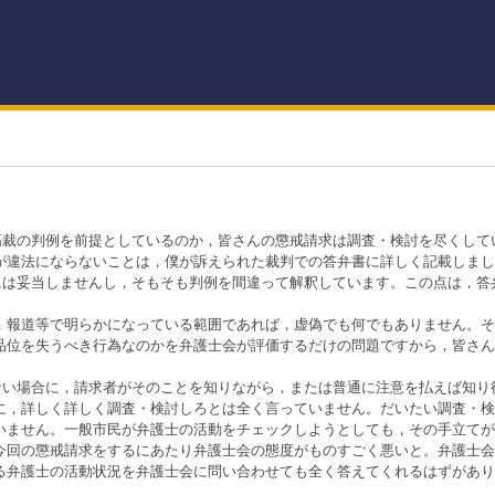
最高裁の判例を前提としているのか，皆さんの懲戒請求は調査・検討を尽くして
が違法にならないことは，僕が訴えられた裁判での答弁書に詳しく記載しまし
んには妥当しませんし，そもそも判例を間違って解釈しています。この点は，答
報道等で明らかになっている範囲であれば，虚偽でも何でもありません。そ
品位を失うべき行為なのかを弁護士会が評価するだけの問題ですから，皆さん
がない場合に，請求者がそのことを知りながら，または普通に注意を払えば知り
に，詳しく詳しく調査・検討しろとは全く言っていません。だいたい調査・検
いません。一般市民が弁護士の活動をチェックしようとしても，その手立てが
今回の懲戒請求をするにあたり弁護士会の態度がものすごく悪いと。弁護士会
る弁護士の活動状況を弁護士会に問い合わせても全く答えてくれるはずがあり