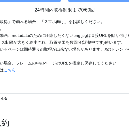
24時間内取得制限まで0/60回
「取得」で崩れる場合、「スマホ向け」をお試しください。
す。
動画、metadataのために圧縮したくないpng,jpgは直接URLを貼り
ズ制限が大きく縮小され、取得制限を数回分(調整中です)使います。
ているページは期待通りの取得が出来ない場合があります。Xのトレンド
たい場合、フレームの中のページのURLを指定し保存してください
どは
こちら
規約