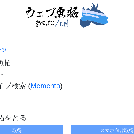
)
43/
魚拓
た。
ブ検索 (
Memento
)
拓をとる