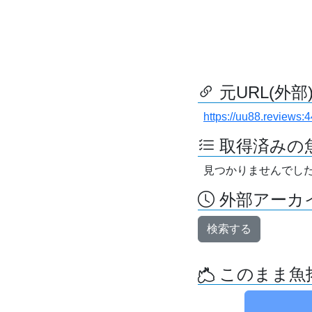
元URL(外部
https://uu88.reviews:4
取得済みの
見つかりませんでし
外部アーカイ
検索する
このまま魚