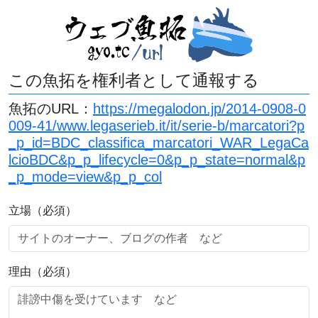
この魚拓を権利者として通報する
魚拓のURL：
https://megalodon.jp/2014-0908-0
009-41/www.legaserieb.it/it/serie-b/marcatori?p
_p_id=BDC_classifica_marcatori_WAR_LegaCa
lcioBDC&p_p_lifecycle=0&p_p_state=normal&p
_p_mode=view&p_p_col
立場（必須）
理由（必須）