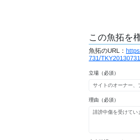
この魚拓を
魚拓のURL：
http
731/TKY20130731
立場（必須）
理由（必須）