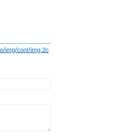
fo/img/cont/img.2c