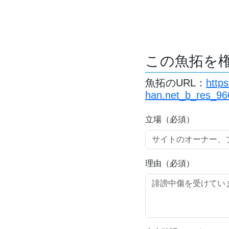
この魚拓を
魚拓のURL：
http
han.net_b_res_96
立場（必須）
理由（必須）