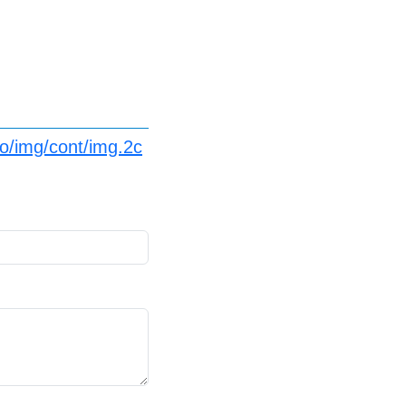
fo/img/cont/img.2c