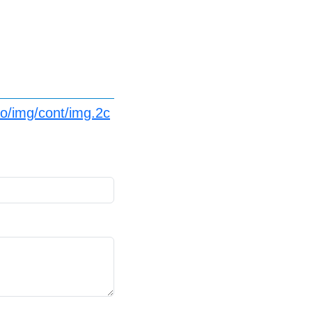
fo/img/cont/img.2c