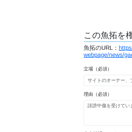
この魚拓を
魚拓のURL：
http
webpage/news/gac
立場（必須）
理由（必須）