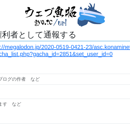
権利者として通報する
s://megalodon.jp/2020-0519-0421-23/asc.konamine
ha_list.php?gacha_id=2851&set_user_id=0