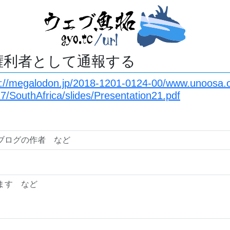
権利者として通報する
s://megalodon.jp/2018-1201-0124-00/www.unoosa.
017/SouthAfrica/slides/Presentation21.pdf