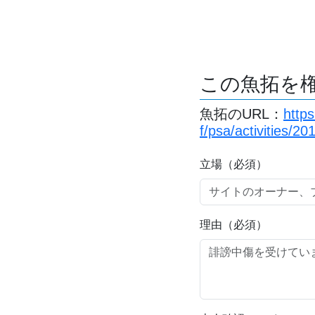
この魚拓を
魚拓のURL：
http
f/psa/activities/2
立場（必須）
理由（必須）