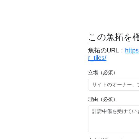
この魚拓を
魚拓のURL：
http
r_tiles/
立場（必須）
理由（必須）