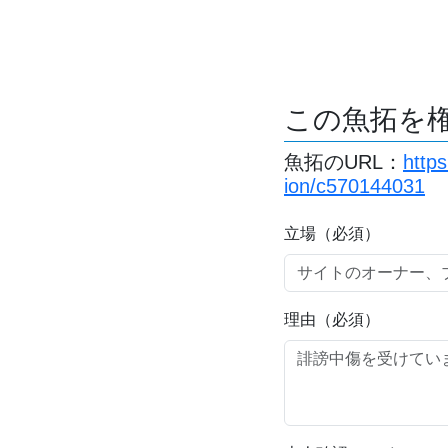
この魚拓を
魚拓のURL：
http
ion/c570144031
立場（必須）
理由（必須）