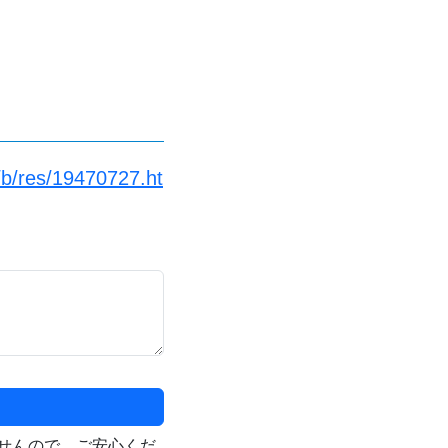
/b/res/19470727.ht
せんので、ご安心くだ