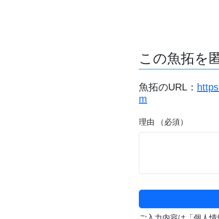
この魚拓を
魚拓のURL：
http
m
理由 （必須）
ご入力内容は「個人情