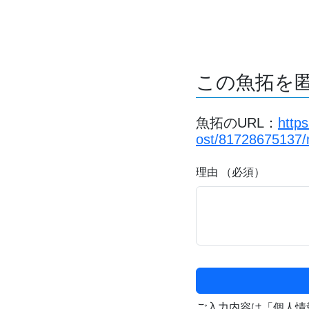
この魚拓を
魚拓のURL：
http
ost/81728675137/ma
理由 （必須）
ご入力内容は「個人情