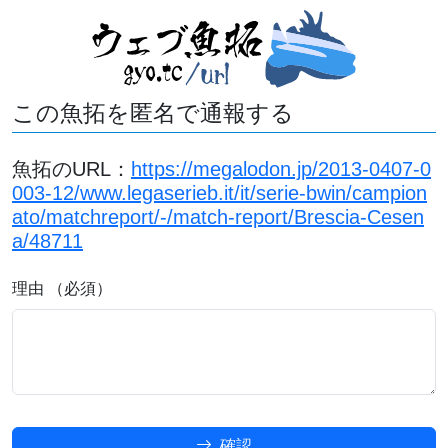
この魚拓を匿名で通報する
魚拓のURL：
https://megalodon.jp/2013-0407-0
003-12/www.legaserieb.it/it/serie-bwin/campion
ato/matchreport/-/match-report/Brescia-Cesen
a/48711
理由 （必須）
確認