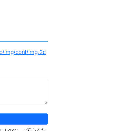
fo/img/cont/img.2c
せんので、ご安心くだ