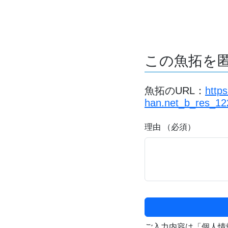
この魚拓を
魚拓のURL：
http
han.net_b_res_12
理由 （必須）
ご入力内容は「個人情