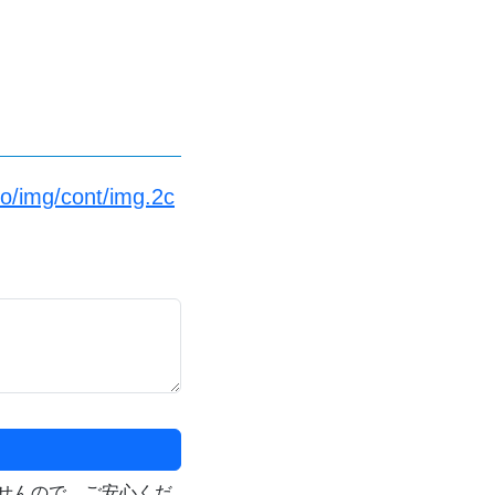
fo/img/cont/img.2c
せんので、ご安心くだ