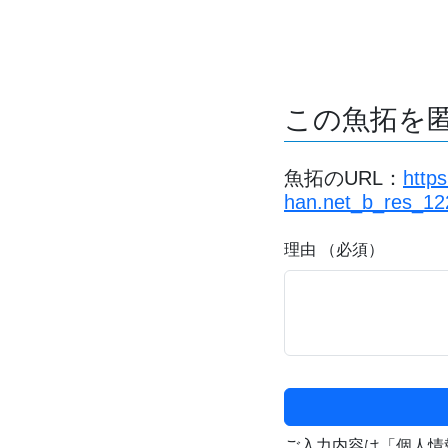
この魚拓を
魚拓のURL：
http
han.net_b_res_12
理由 （必須）
ご入力内容は「個人情