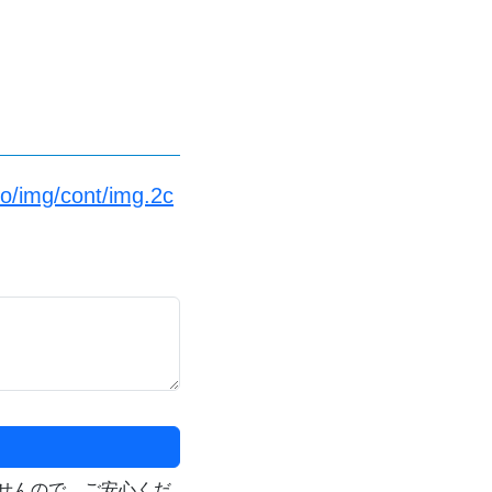
fo/img/cont/img.2c
せんので、ご安心くだ