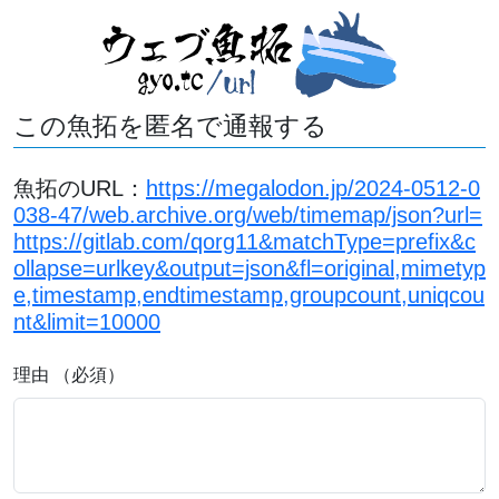
この魚拓を匿名で通報する
魚拓のURL：
https://megalodon.jp/2024-0512-0
038-47/web.archive.org/web/timemap/json?url=
https://gitlab.com/qorg11&matchType=prefix&c
ollapse=urlkey&output=json&fl=original,mimetyp
e,timestamp,endtimestamp,groupcount,uniqcou
nt&limit=10000
理由 （必須）