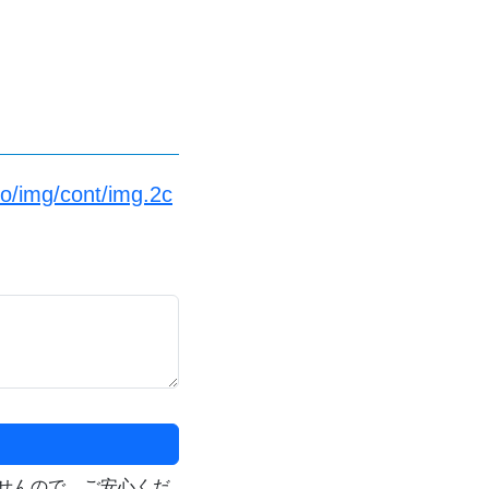
fo/img/cont/img.2c
せんので、ご安心くだ