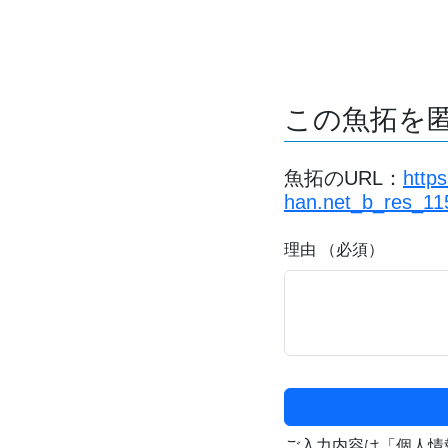
この魚拓を
魚拓のURL：
http
han.net_b_res_11
理由 （必須）
ご入力内容は「個人情