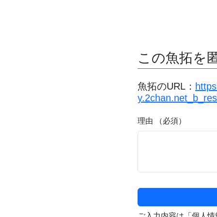
この魚拓を
魚拓のURL：
http
y.2chan.net_b_re
理由 （必須）
ご入力内容は「個人情