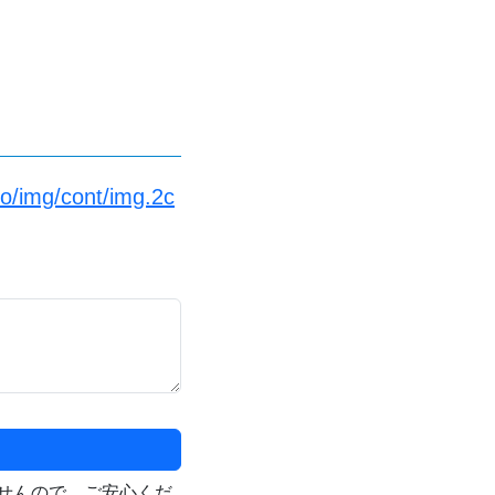
fo/img/cont/img.2c
せんので、ご安心くだ