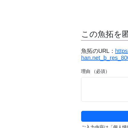
この魚拓を
魚拓のURL：
http
han.net_b_res_80
理由 （必須）
ご入力内容は「個人情