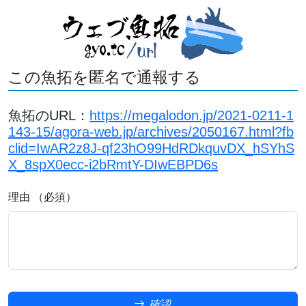
この魚拓を匿名で通報する
魚拓のURL：
https://megalodon.jp/2021-0211-1
143-15/agora-web.jp/archives/2050167.html?fb
clid=IwAR2z8J-qf23hO99HdRDkquvDX_hSYhS
X_8spX0ecc-i2bRmtY-DIwEBPD6s
理由 （必須）
確認